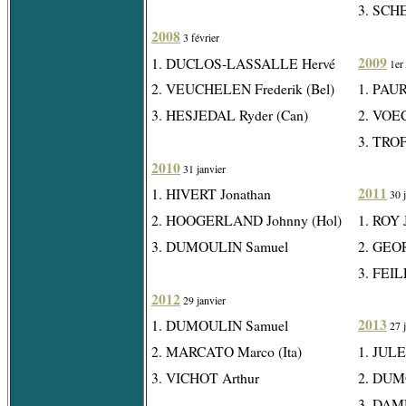
3. SCHE
2008
3 février
2009
1. DUCLOS-LASSALLE Hervé
1er 
2. VEUCHELEN Frederik (Bel)
1. PAU
3. HESJEDAL Ryder (Can)
2. VOE
3. TRO
2010
31 janvier
2011
1. HIVERT Jonathan
30 j
2. HOOGERLAND Johnny (Hol)
1. ROY 
3. DUMOULIN Samuel
2. GEO
3. FEI
2012
29 janvier
2013
1. DUMOULIN Samuel
27 j
2. MARCATO Marco (Ita)
1. JULE
3. VICHOT Arthur
2. DUM
3. DAM