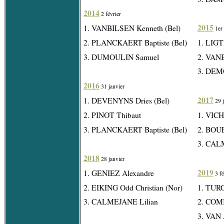
2014
2 février
2015
1. VANBILSEN Kenneth (Bel)
1er 
2. PLANCKAERT Baptiste (Bel)
1. LIG
3. DUMOULIN Samuel
2. VANB
3. DEMO
2016
31 janvier
2017
1. DEVENYNS Dries (Bel)
29 j
2. PINOT Thibaut
1. VICH
3. PLANCKAERT Baptiste (Bel)
2. BOU
3. CAL
2018
28 janvier
2019
1. GENIEZ Alexandre
3 fé
2. EIKING Odd Christian (Nor)
1. TUR
3. CALMEJANE Lilian
2. COM
3. VAN