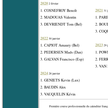
2020
2 février
2021
1. COSNEFROY Benoît
31 j
2. MADOUAS Valentin
1. PAR
3. DEVRIENDT Tom (Bel)
2. BOU
3. COQ
2022
30 janvier
2023
1. CAPIOT Amaury (Bel)
29 j
2. PEDERSEN Mads (Dan)
1. POWL
3. GALVAN Francisco (Esp)
2. FERR
3. VAN 
2024
28 janvier
1. GENIETS Kevin (Lux)
2. BAUDIN Alex
3. VAUQUELIN Kévin
Première course professionnelle du calendrier frança