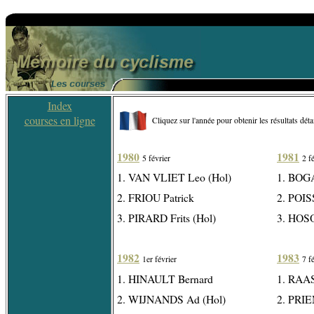
Index
courses en ligne
Cliquez sur l'année pour obtenir les résultats détai
1980
1981
5 février
2 f
1. VAN VLIET Leo (Hol)
1. BOGA
2. FRIOU Patrick
2. POIS
3. PIRARD Frits (Hol)
3. HOSO
1982
1983
1er février
7 f
1. HINAULT Bernard
1. RAAS
2. WIJNANDS Ad (Hol)
2. PRIE