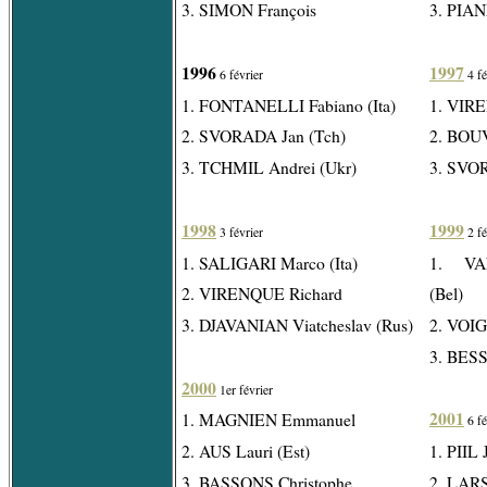
3. SIMON François
3. PIAN
1996
1997
6 février
4 fé
1. FONTANELLI Fabiano (Ita)
1. VIR
2. SVORADA Jan (Tch)
2. BOU
3. TCHMIL Andrei (Ukr)
3. SVOR
1998
1999
3 février
2 fé
1. SALIGARI Marco (Ita)
1. VA
2. VIRENQUE Richard
(Bel)
3. DJAVANIAN Viatcheslav (Rus)
2. VOIG
3. BESS
2000
1er février
2001
1. MAGNIEN Emmanuel
6 fé
2. AUS Lauri (Est)
1. PIIL
3. BASSONS Christophe
2. LARS