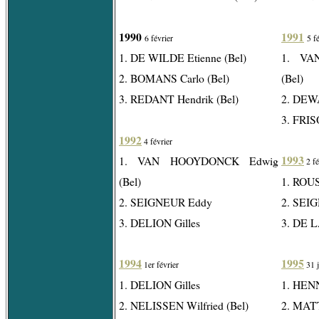
1990
1991
6 février
5 f
1. DE WILDE Etienne (Bel)
1. VA
2. BOMANS Carlo (Bel)
(Bel)
3. REDANT Hendrik (Bel)
2. DEWA
3. FRIS
1992
4 février
1993
1. VAN HOOYDONCK Edwig
2 fé
(Bel)
1. ROUS
2. SEIGNEUR Eddy
2. SEI
3. DELION Gilles
3. DE 
1994
1995
1er février
31 j
1. DELION Gilles
1. HEN
2. NELISSEN Wilfried (Bel)
2. MATT