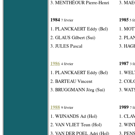
3. MENTHÉOUR Pierre-Henri
3. MAE
1984
1985
7 février
5 fé
1. PLANCKAERT Eddy (Bel)
1. MOT
2. GLAUS Gilbert (Sui)
2. PLA
3. JULES Pascal
3. HAG
1986
1987
4 février
3 f
1. PLANCKAERT Eddy (Bel)
1. WEL
2. BARTEAU Vincent
2. COLO
3. BRUGGMANN Jörg (Sui)
3. WATS
1988
1989
9 février
7 f
1. WIJNANDS Ad (Hol)
1. CLA
2. VAN VLIET Teun (Hol)
2. WIN
3. VAN DER POEL Adri (Hol)
3. PEN