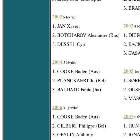
3. BRAR
2002
5 février
2003
1. JAN Xavier
4 fé
2. BOTCHAROV Alexandre (Rus)
1. DIE
3. DESSEL Cyril
2. BÄC
3. CASA
2004
3 février
2005
1. COOKE Baden (Aus)
1er 
2. PLANCKAERT Jo (Bel)
1. SØR
3. BALDATO Fabio (Ita)
2. GUSE
3. MASO
2006
31 janvier
2007
1. COOKE Baden (Aus)
6 fé
2. GILBERT Philippe (Bel)
1. HUNT
3. GESLIN Anthony
2. IGNA