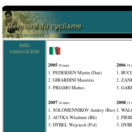
Index
courses en ligne
2005
2006
20 mars
19 
1. PEDERSEN Martin (Dan)
1. BUC
2. GIRARDINI Maurizio
2. ZAN
3. PRIAMO Matteo
3. GAR
2007
2008
18 mars
23 
1. SOLOMENNIKOV Andrey (Rus)
1. WAL
2. AUTKA Wladimir (Blr)
2. PIER
3. DYBEL Wojciech (Pol)
3. DYBE