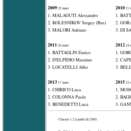
2009
2010
22 mars
21 
1. MALAGUTI Alessandro
1. BAT
2. KOLESNIKOV Sergey (Rus)
2. GOR
3. MALORI Adriano
3. DI S
2011
2012
20 mars
18 
1. BATTAGLIN Enrico
1. GOR
2. D'ELPIDIO Massimo
2. CAP
3. LOCATELLI Alfio
3. BELL
2013
2015
17 mars
22 
1. CHIRICO Luca
1. MOS
2. COLONNA Paolo
2. BAGI
3. BENEDETTI Luca
3. GANN
Classée 1.2 à partir de 2005.