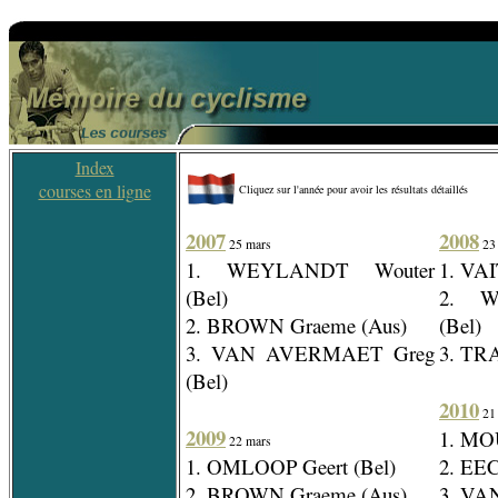
Index
courses en ligne
Cliquez sur l'année pour avoir les résultats détaillés
2007
2008
25 mars
23
1. WEYLANDT Wouter
1. VAI
(Bel)
2. W
2. BROWN Graeme (Aus)
(Bel)
3. VAN AVERMAET Greg
3. TR
(Bel)
2010
21
2009
1. MO
22 mars
1. OMLOOP Geert (Bel)
2. EE
2. BROWN Graeme (Aus)
3. VA