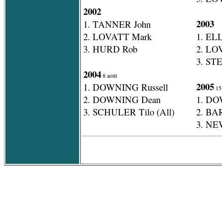
2002
2003
1. TANNER John
2. LOVATT Mark
1. EL
3. HURD Rob
2. LO
3. ST
2004
8 août
2005
1. DOWNING Russell
15
2. DOWNING Dean
1. DO
3. SCHULER Tilo (All)
2. BA
3. NE