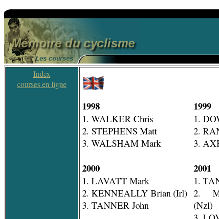
Index
courses en ligne
1998
1999
1. WALKER Chris
1. DO
2. STEPHENS Matt
2. RA
3. WALSHAM Mark
3. AX
2000
2001
1. LAVATT Mark
1. TA
2. KENNEALLY Brian (Irl)
2. M
3. TANNER John
(Nzl)
3. LO