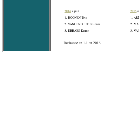
2014
7 juin
2015
6
1. BOONEN Tom
1. AR
2. VANGENECHTEN Jonas
2. MA
3. DEHAES Kenny
3. V
Reclassée en 1.1 en 2016.