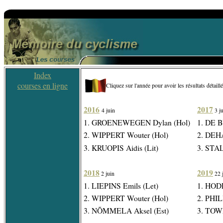
Index
courses en ligne
Cliquez sur l'année pour avoir les résultats détaill
2016
2017
4 juin
3 ju
1. GROENEWEGEN Dylan (Hol)
1. DE 
2. WIPPERT Wouter (Hol)
2. DEH
3. KRUOPIS Aidis (Lit)
3. STA
2018
2019
2 juin
22 
1. LIEPINS Emils (Let)
1. HODE
2. WIPPERT Wouter (Hol)
2. PHIL
3. NÕMMELA Aksel (Est)
3. TOW