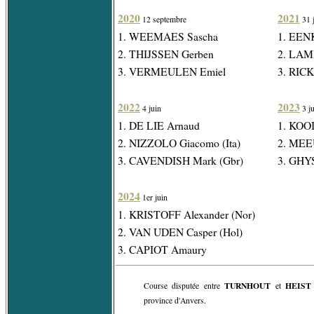
2020
2021
12 septembre
31 j
1. WEEMAES Sascha
1. EEN
2. THIJSSEN Gerben
2. LAM
3. VERMEULEN Emiel
3. RIC
2022
2023
4 juin
3 ju
1. DE LIE Arnaud
1. KOOI
2. NIZZOLO Giacomo (Ita)
2. MEE
3. CAVENDISH Mark (Gbr)
3. GHY
2024
1er juin
1. KRISTOFF Alexander (Nor)
2. VAN UDEN Casper (Hol)
3. CAPIOT Amaury
TURNHOUT
HEIST 
Course disputée entre
et
province d'Anvers.