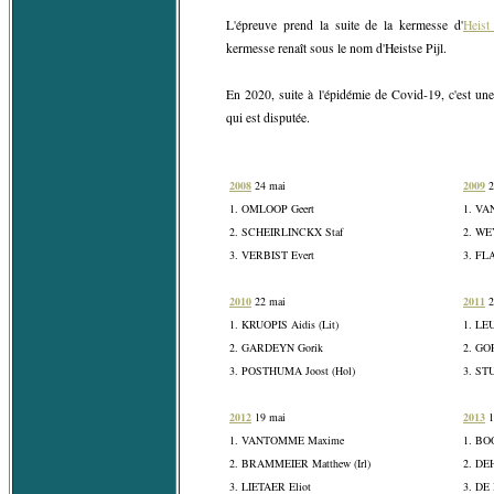
L'épreuve prend la suite de la kermesse d'
Heist
kermesse renaît sous le nom d'Heistse Pijl.
En 2020, suite à l'épidémie de Covid-19, c'est u
qui est disputée.
2008
24 mai
2009
2
1. OMLOOP Geert
1. VA
2. SCHEIRLINCKX Staf
2. WE
3. VERBIST Evert
3. FL
2010
22 mai
2011
2
1. KRUOPIS Aidis (Lit)
1. LE
2. GARDEYN Gorik
2. GO
3. POSTHUMA Joost (Hol)
3. ST
2012
19 mai
2013
1
1. VANTOMME Maxime
1. B
2. BRAMMEIER Matthew (Irl)
2. DE
3. LIETAER Eliot
3. DE 