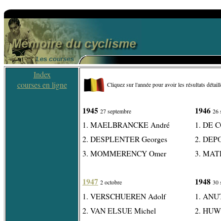
Index
courses en ligne
Cliquez sur l'année pour avoir les résultats détail
1945
1946
27 septembre
26 
1. MAELBRANCKE André
1. DE 
2. DESPLENTER Georges
2. DEP
3. MOMMERENCY Omer
3. MAT
1947
1948
2 octobre
30 
1. VERSCHUEREN Adolf
1. ANU
2. VAN ELSUE Michel
2. HUW