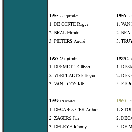
1955
1956
29 septembre
27 
1. DE CORTE Roger
1. VAN
2. BRAL Firmin
2. BRAL
3. PIETERS André
3. TRUY
1957
1958
26 septembre
2 o
1. DESMET 1 Gilbert
1. DESM
2. VERPLAETSE Roger
2. DE 
3. VAN LOOY Rik
3. KER
1959
1960
1er octobre
29 
1. DECABOOTER Arthur
1. STOL
2. ZAGERS Jan
2. DEC
3. DELEYE Johnny
3. DE 