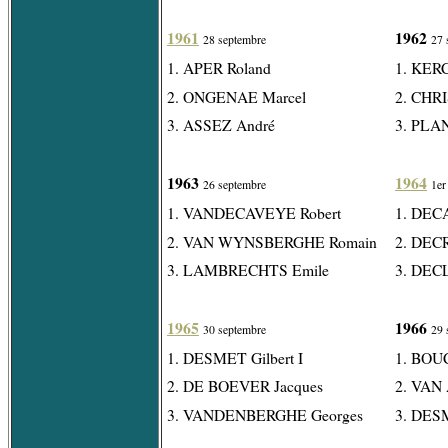
1961
1962
28 septembre
27 
1. APER Roland
1. KER
2. ONGENAE Marcel
2. CHR
3. ASSEZ André
3. PLA
1963
1964
26 septembre
1er
1. VANDECAVEYE Robert
1. DEC
2. VAN WYNSBERGHE Romain
2. DEC
3. LAMBRECHTS Emile
3. DEC
1965
1966
30 septembre
29 
1. DESMET Gilbert I
1. BOU
2. DE BOEVER Jacques
2. VAN
3. VANDENBERGHE Georges
3. DESM