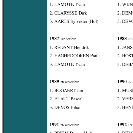
1. LAMOTE Yvan
1. WIJ
2. CLARYSSE Dirk
2. DEM
3. AARTS Sylvester (Hol)
3. DEV
1987
1988
1er octobre
29 
1. REDANT Hendrik
1. JAN
2. HAGHEDOOREN Paul
2. HOS
3. LAMOTE Yvan
3. DEB
1989
1990
28 septembre
27 
1. BOGAERT Jan
1. MUS
2. ELAUT Pascal
2. VER
3. DEVOS Johan
3. HEN
1991
1992
26 septembre
1er
1. PRIEM Didier (Hol)
1. DEV