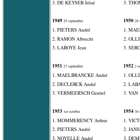
3. DE KEYSER Iréné
3. THO
1949
1950
29 septembre
28 
1. PIETERS André
1. MA
2. RAMON Albrecht
2. OLLI
3. LAROYE Jean
3. SERC
1951
1952
27 septembre
2 o
1. MAELBRANCKE André
1. OLLI
2. DECLERCK André
2. LAB
3. VERMEERSCH Gentiel
3. VAN
1953
1954
1er octobre
30 
1. MOMMERENCY Arthur
1. VICT
2. PIETERS André
2. JANS
3. NOYELLE André
3. DEM