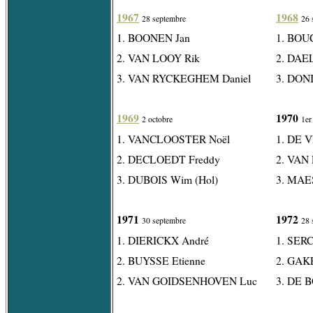
1967
1968
28 septembre
26 
1. BOONEN Jan
1. BOU
2. VAN LOOY Rik
2. DAE
3. VAN RYCKEGHEM Daniel
3. DONI
1969
1970
2 octobre
1er
1. VANCLOOSTER Noël
1. DE 
2. DECLOEDT Freddy
2. VAN
3. DUBOIS Wim (Hol)
3. MAE
1971
1972
30 septembre
28 
1. DIERICKX André
1. SERC
2. BUYSSE Etienne
2. GAK
2. VAN GOIDSENHOVEN Luc
3. DE 