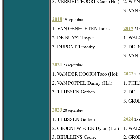
3. VERMELTFOORT Coen (Hol)
2. WYN
3. VAN
2018
19 septembre
2019
1. VAN GENECHTEN Jonas
25 
2. DE BUYST Jasper
1. WALS
3. DUPONT Timothy
2. DE 
3. VAN
2021
23 septembre
2022
1. VAN DER HOORN Taco (Hol)
21 
2. VAN POPPEL Danny (Hol)
1. PHIL
3. THIJSSEN Gerben
2. DE L
3. GRO
2023
20 septembre
2024
1. THIJSSEN Gerben
25 
2. GROENEWEGEN Dylan (Hol)
1. WALS
3. BEULLENS Cedric
2. GRO