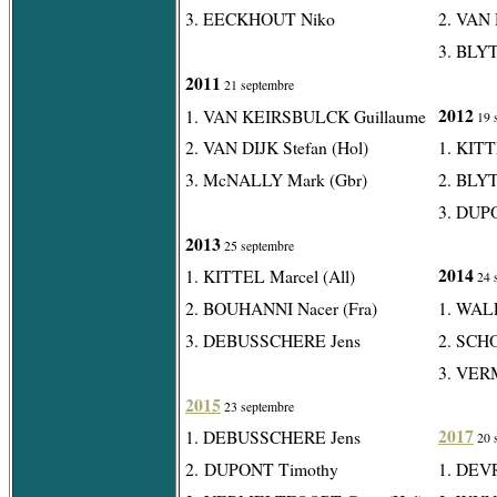
3. EECKHOUT Niko
2. VAN
3. BLY
2011
21 septembre
2012
1. VAN KEIRSBULCK Guillaume
19 
2. VAN DIJK Stefan (Hol)
1. KITT
3. McNALLY Mark (Gbr)
2. BLY
3. DUP
2013
25 septembre
2014
1. KITTEL Marcel (All)
24 
2. BOUHANNI Nacer (Fra)
1. WALL
3. DEBUSSCHERE Jens
2. SCHO
3. VER
2015
23 septembre
2017
1. DEBUSSCHERE Jens
20 
2. DUPONT Timothy
1. DEV