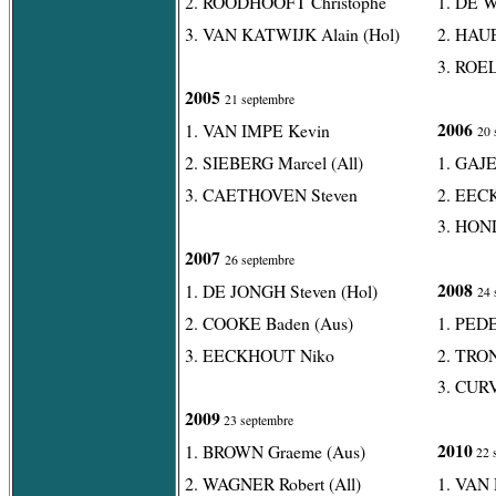
2. ROODHOOFT Christophe
1. DE 
3. VAN KATWIJK Alain (Hol)
2. HAUE
3. ROE
2005
21 septembre
2006
1. VAN IMPE Kevin
20 
2. SIEBERG Marcel (All)
1. GAJE
3. CAETHOVEN Steven
2. EEC
3. HOND
2007
26 septembre
2008
1. DE JONGH Steven (Hol)
24 
2. COOKE Baden (Aus)
1. PED
3. EECKHOUT Niko
2. TRO
3. CURV
2009
23 septembre
2010
1. BROWN Graeme (Aus)
22 
2. WAGNER Robert (All)
1. VAN 