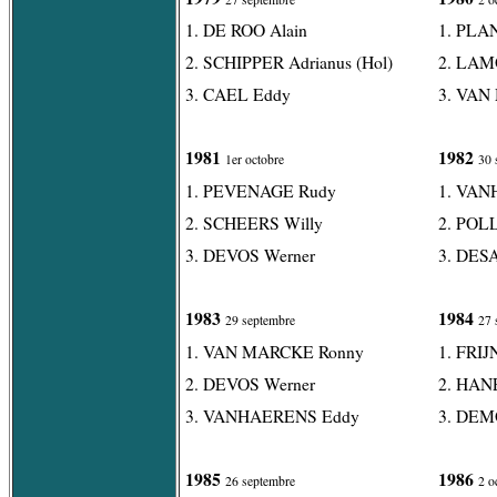
1. DE ROO Alain
1. PLA
2. SCHIPPER Adrianus (Hol)
2. LAM
3. CAEL Eddy
3. VAN
1981
1982
1er octobre
30 
1. PEVENAGE Rudy
1. VAN
2. SCHEERS Willy
2. POL
3. DEVOS Werner
3. DES
1983
1984
29 septembre
27 
1. VAN MARCKE Ronny
1. FRIJ
2. DEVOS Werner
2. HAN
3. VANHAERENS Eddy
3. DEM
1985
1986
26 septembre
2 o