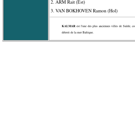
2. ÄRM Rait (Est)
3. VAN BOKHOVEN Ramon (Hol)
KALMAR
est l'une des plus anciennes villes de Suède, con
détroit de la mer Baltique.