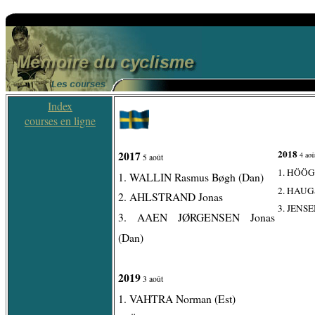
Index
courses en ligne
2018
2017
4 aoû
5 août
1. HÖÖG
1. WALLIN Rasmus Bøgh (Dan)
2. HAUGS
2. AHLSTRAND Jonas
3. JENSEN
3. AAEN JØRGENSEN Jonas
(Dan)
2019
3 août
1. VAHTRA Norman (Est)