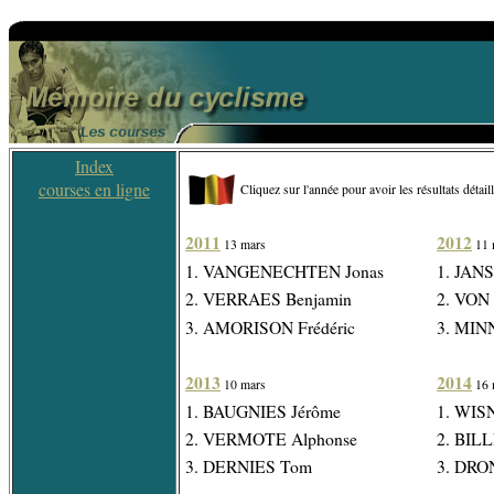
Index
courses en ligne
Cliquez sur l'année pour avoir les résultats détail
2011
2012
13 mars
11 
1. VANGENECHTEN Jonas
1. JANS
2. VERRAES Benjamin
2. VON 
3. AMORISON Frédéric
3. MIN
2013
2014
10 mars
16 
1. BAUGNIES Jérôme
1. WIS
2. VERMOTE Alphonse
2. BILL
3. DERNIES Tom
3. DRON