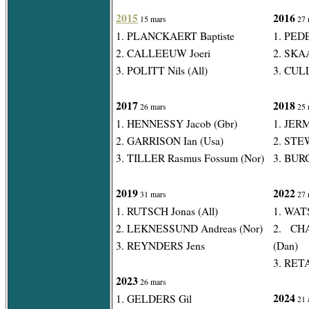
2015
2016
15 mars
27 
1. PLANCKAERT Baptiste
1. PED
2. CALLEEUW Joeri
2. SKA
3. POLITT Nils (All)
3. CULL
2017
2018
26 mars
25 
1. HENNESSY Jacob (Gbr)
1. JERM
2. GARRISON Ian (Usa)
2. STE
3. TILLER Rasmus Fossum (Nor)
3. BUR
2019
2022
31 mars
27 
1. RUTSCH Jonas (All)
1. WAT
2. LEKNESSUND Andreas (Nor)
2. CHA
3. REYNDERS Jens
(Dan)
3. RETA
2023
26 mars
2024
1. GELDERS Gil
21 a