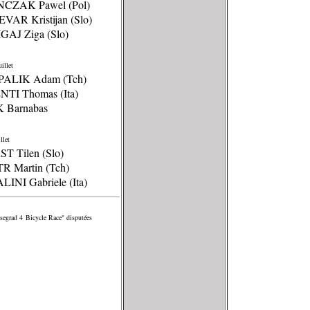
NCZAK Pawel (Pol)
VAR Kristijan (Slo)
GAJ Ziga (Slo)
illet
PALIK Adam (Tch)
NTI Thomas (Ita)
K Barnabas
llet
ST Tilen (Slo)
R Martin (Tch)
LINI Gabriele (Ita)
segrad 4 Bicycle Race" disputées