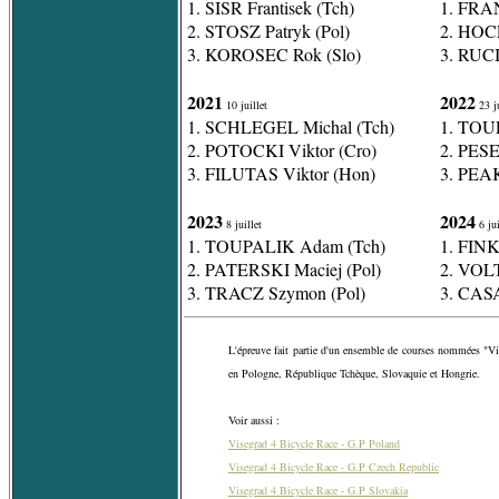
1. SISR Frantisek (Tch)
1. FRA
2. STOSZ Patryk (Pol)
2. HOCE
3. KOROSEC Rok (Slo)
3. RUCI
2021
2022
10 juillet
23 ju
1. SCHLEGEL Michal (Tch)
1. TOU
2. POTOCKI Viktor (Cro)
2. PESE
3. FILUTAS Viktor (Hon)
3. PEA
2023
2024
8 juillet
6 jui
1. TOUPALIK Adam (Tch)
1. FINK
2. PATERSKI Maciej (Pol)
2. VOLT
3. TRACZ Szymon (Pol)
3. CASA
L'épreuve fait partie d'un ensemble de courses nommées "Vi
en Pologne, République Tchèque, Slovaquie et Hongrie.
Voir aussi :
Visegrad 4 Bicycle Race - G.P Poland
Visegrad 4 Bicycle Race - G.P Czech Republic
Visegrad 4 Bicycle Race - G.P Slovakia