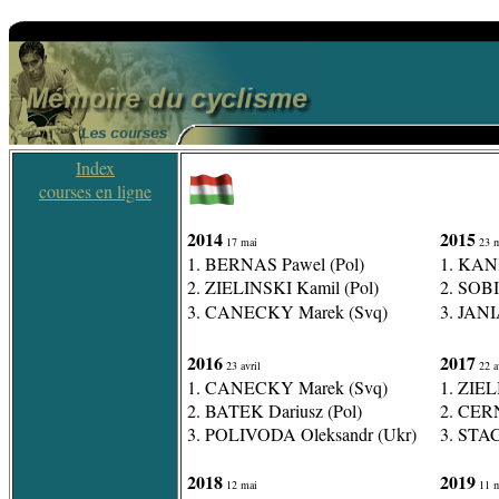
Index
courses en ligne
2014
2015
17 mai
23 m
1. BERNAS Pawel (Pol)
1. KAN
2. ZIELINSKI Kamil (Pol)
2. SOBI
3. CANECKY Marek (Svq)
3. JANI
2016
2017
23 avril
22 a
1. CANECKY Marek (Svq)
1. ZIEL
2. BATEK Dariusz (Pol)
2. CERN
3. POLIVODA Oleksandr (Ukr)
3. STA
2018
2019
12 mai
11 m