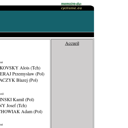
Accueil
ai
KOVSKY Alois (Tch)
ERAJ Przemyslaw (Pol)
ACZYK Blazej (Pol)
vril
INSKI Kamil (Pol)
Y Josef (Tch)
CHOWIAK Adam (Pol)
ai