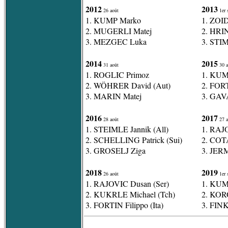
2012
2013
26 août
1er 
1. KUMP Marko
1. ZOID
2. MUGERLI Matej
2. HRI
3. MEZGEC Luka
3. STI
2014
2015
31 août
30 a
1. ROGLIC Primoz
1. KUM
2. WÖHRER David (Aut)
2. FORT
3. MARIN Matej
3. GAVA
2016
2017
28 août
27 a
1. STEIMLE Jannik (All)
1. RAJ
2. SCHELLING Patrick (Sui)
2. COT
3. GROSELJ Ziga
3. JER
2018
2019
26 août
1er 
1. RAJOVIC Dusan (Ser)
1. KUM
2. KUKRLE Michael (Tch)
2. KOR
3. FORTIN Filippo (Ita)
3. FINK