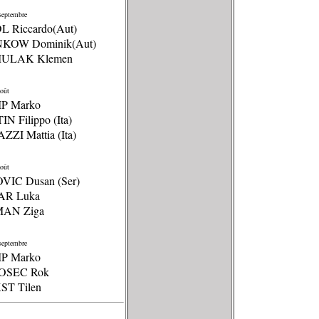
septembre
L Riccardo(Aut)
NKOW Dominik(Aut)
MULAK Klemen
oût
P Marko
IN Filippo (Ita)
ZZI Mattia (Ita)
oût
OVIC Dusan (Ser)
AR Luka
MAN Ziga
septembre
P Marko
OSEC Rok
ST Tilen