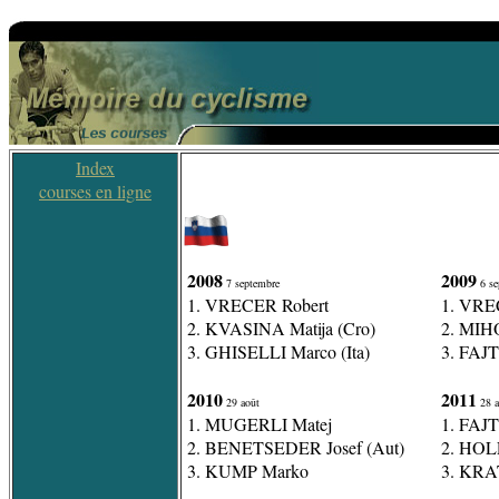
Index
courses en ligne
2008
2009
7 septembre
6 se
1. VRECER Robert
1. VRE
2. KVASINA Matija (Cro)
2. MIH
3. GHISELLI Marco (Ita)
3. FAJT
2010
2011
29 août
28 a
1. MUGERLI Matej
1. FAJT
2. BENETSEDER Josef (Aut)
2. HOL
3. KUMP Marko
3. KRA