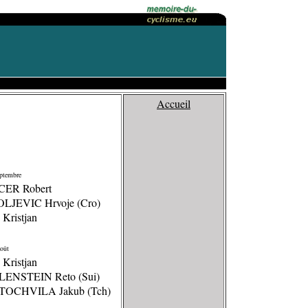
Accueil
ptembre
CER Robert
OLJEVIC Hrvoje (Cro)
 Kristjan
oût
 Kristjan
LENSTEIN Reto (Sui)
TOCHVILA Jakub (Tch)