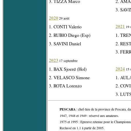
3. TIZZA Marco
2. AMA
3. SAVI
2020
29 août
2021
1. CONTI Valerio
19 
2. RUBIO Diego (Esp)
1. TRE
3. SAVINI Daniel
2. REST
3. FERR
2023
17 septembre
2024
1. BAX Sjoerd (Hol)
15 
2. VELASCO Simone
1. AULA
3. ROTA Lorenzo
2. COVI
3. LUT
PESCARA
: chef-lieu de la province de Pescara, d
1947, 1948 et 1949 : réservé aux amateurs.
1975 et 1995 : Epreuve retenue pour le Championnat 
Reclassé en 1.1 à partir de 2005.