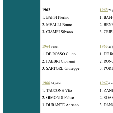
1962
1963
28 j
1. BAFFI Pierino
1. BAFF
2. MEALLI Bruno
2. BEN
3. CIAMPI Silvano
3. CRIB
1964
1965
9 août
25 j
1. DE ROSSO Guido
1. DE 
2. FABBRI Giovanni
2. RON
3. SARTORE Giuseppe
3. POR
1966
1967
24 juillet
6 a
1. TACCONE Vito
1. ZAN
2. GIMONDI Felice
2. SGA
3. DURANTE Adriano
3. DAN