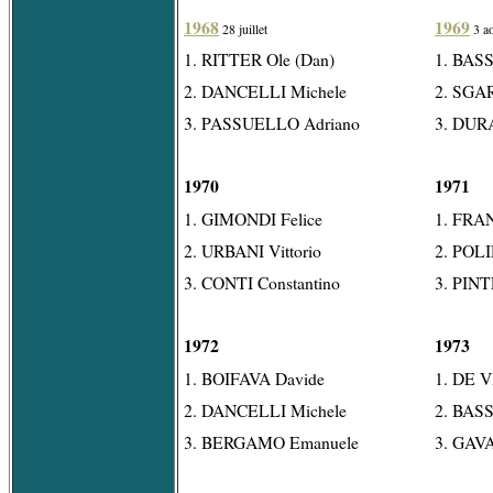
1968
1969
28 juillet
3 a
1. RITTER Ole (Dan)
1. BAS
2. DANCELLI Michele
2. SGA
3. PASSUELLO Adriano
3. DUR
1970
1971
1. GIMONDI Felice
1. FRA
2. URBANI Vittorio
2. POLI
3. CONTI Constantino
3. PINT
1972
1973
1. BOIFAVA Davide
1. DE 
2. DANCELLI Michele
2. BAS
3. BERGAMO Emanuele
3. GAVA