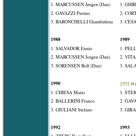
1. MARCUSSEN Jørgen (Dan)
1. GHI
2. GAVAZZI Pierino
2. CORT
3. BARONCHELLI Giambattista
3. CESA
1988
1989
1. SALVADOR Ennio
1. PELL
2. MARCUSSEN Jorgen (Dan)
2. VITA
3. SORENSEN Rolf (Dan)
3. SALA
1990
1991
28 j
1. CHIESA Mario
1. STEI
2. BALLERINI Franco
2. GAVA
3. GIULIANI Stefano
3. GIRA
1992
1993
1. ZBERG Beat (Sui)
1. ELLI