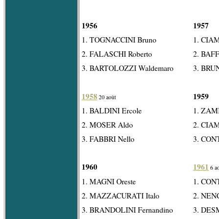
1956
1957
1. TOGNACCINI Bruno
1. CIAM
2. FALASCHI Roberto
2. BAFF
3. BARTOLOZZI Waldemaro
3. BRUN
1958
1959
20 août
1. BALDINI Ercole
1. ZAM
2. MOSER Aldo
2. CIAM
3. FABBRI Nello
3. CON
1960
1961
6 a
1. MAGNI Oreste
1. CON
2. MAZZACURATI Italo
2. NENC
3. BRANDOLINI Fernandino
3. DESM