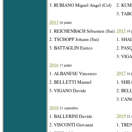
3. RUBIANO Miguel Angel (Col)
2. KUMP
3. TAB
2013
28 juillet
2015
1. REICHENBACH Sébastien (Sui)
19 j
2. TSCHOPP Johann (Sui)
1. SHA
3. BATTAGLIN Enrico
2. PAS
3. VIG
2016
17 juillet
2017
1. ALBANESE Vincenzo
16 j
2. BELLETTI Manuel
1. SHIL
3. VIGANO Davide
2. BEL
3. CAN
2018
23 septembre
2019
1. BALLERINI Davide
22 
2. VISCONTI Giovanni
1. TRE