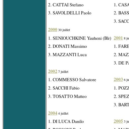
2. CATTAI Stefano
1. CAS
3. SAVOLDELLI Paolo
2. BASS
3. SACC
2000
30 juillet
2001
1. SENIOUCHKINE Yauheni (Blr)
8 ju
2. DONATI Massimo
1. FARE
3. MAZZANTI Luca
2. MAZ
3. DE P
2002
7 juillet
2003
1. COMMESSO Salvatore
6 ju
2. SACCHI Fabio
1. POZZ
3. TOSATTO Matteo
2. SPEZ
3. BART
2004
4 juillet
2005
1. DI LUCA Danilo
3 ju