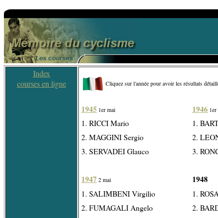
Index
courses en ligne
Cliquez sur l'année pour avoir les résultats détail
1945
1946
1er mai
1er
1. RICCI Mario
1. BAR
2. MAGGINI Sergio
2. LEON
3. SERVADEI Glauco
3. RON
1947
1948
2 mai
1. SALIMBENI Virgilio
1. ROSA
2. FUMAGALI Angelo
2. BAR