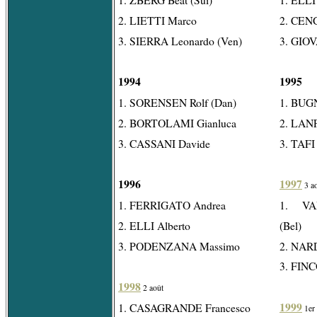
2. LIETTI Marco
2. CEN
3. SIERRA Leonardo (Ven)
3. GIO
1994
1995
1. SORENSEN Rolf (Dan)
1. BUG
2. BORTOLAMI Gianluca
2. LAN
3. CASSANI Davide
3. TAFI
1996
1997
3 a
1. FERRIGATO Andrea
1. VA
2. ELLI Alberto
(Bel)
3. PODENZANA Massimo
2. NAR
3. FINC
1998
2 août
1999
1. CASAGRANDE Francesco
1er 