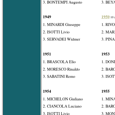
3. BONTEMPI Augusto
3. BEYA
1949
1950
10 a
1. MINARDI Giuseppe
1. RIV
2. ISOTTI Livio
2. MARI
3. SERVADEI Widmer
3. PIN
1951
1953
1. BRASCOLA Elio
1. DONI
2. MORESCO Rinaldo
2. BARO
3. SABATINI Remo
3. ISOT
1954
1955
1. MICHELON Giuliano
1. MIN
2. CIANCOLA Luciano
2. BARO
3. ISOTTI Livio
3. MON