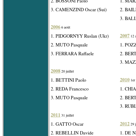
2. BOSSONI Paolo
1. MAR
3. CAMENZIND Oscar (Sui)
2. BAIL
3. BALI
2006
6 août
2007
1. PIDGORNYY Ruslan (Ukr)
12 
2. MUTO Pasquale
1. POZZ
3. FERRARA Raffaele
2. BERT
3. MAZ
2008
20 juillet
2010
1. BETTINI Paolo
1er 
2. REDA Francesco
1. CHIA
3. MUTO Pasquale
2. BER
3. RUBI
2011
31 juillet
2012
1. GATTO Oscar
29 j
2. REBELLIN Davide
1. DE N