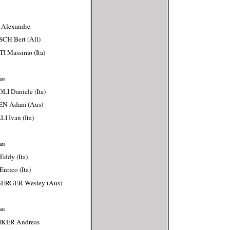
Alexandre
CH Bert (All)
I Massimo (Ita)
rs
LI Daniele (Ita)
EN Adam (Aus)
I Ivan (Ita)
rs
Eddy (Ita)
Enrico (Ita)
BERGER Wesley (Aus)
rs
IKER Andreas