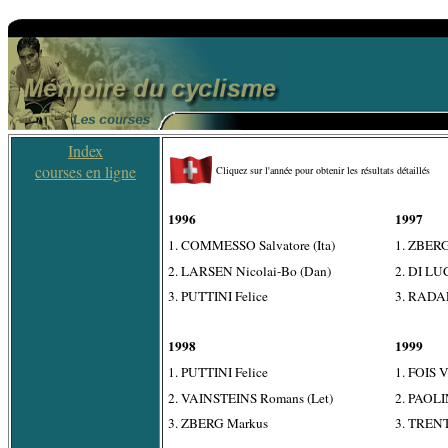
Index
courses en ligne
Cliquez sur l'année pour obtenir les résultats détaillés
1996
1997
1. COMMESSO Salvatore (Ita)
1. ZBERG
2. LARSEN Nicolai-Bo (Dan)
2. DI LUC
3. PUTTINI Felice
3. RADAE
1998
1999
1. PUTTINI Felice
1. FOIS V
2. VAINSTEINS Romans (Let)
2. PAOLIN
3. ZBERG Markus
3. TRENT