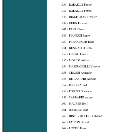
1936 - RADAELLI Fermo
1937 - RADAELLI Fermo
1938 - DIGGELMANN Walter
1939 - KUHN Ernesto
1947 - FANRI Franco
1949 - PIANEZZI Remo
1950 - PFENNINGER Hans
1951 - BENEDETTI Rino
1952 - LURATI Fausto
1953 - MORESI Attilio
1954 - MAZZUCHELLI Vittorio
1955 - CERONI Armando
1956 - DE GASPERI Adriano
1957 - RUEGG Alfred
1958 - POIANO Giancarlo
1959 - SABBADIN Arturo
1960 - MAURER Rolf
1961 - JOURDEN Jean
1962 - HINTERMUELLER Robert
1963 - FATTON Gilbert
1964 - LUETHI Hans