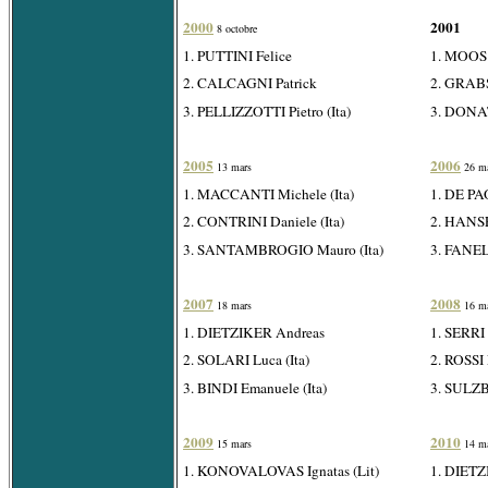
2000
2001
8 octobre
1. PUTTINI Felice
1. MOOS 
2. CALCAGNI Patrick
2. GRABS
3. PELLIZZOTTI Pietro (Ita)
3. DONAT
2005
2006
13 mars
26 ma
1. MACCANTI Michele (Ita)
1. DE PAO
2. CONTRINI Daniele (Ita)
2. HANS
3. SANTAMBROGIO Mauro (Ita)
3. FANELL
2007
2008
18 mars
16 ma
1. DIETZIKER Andreas
1. SERRI 
2. SOLARI Luca (Ita)
2. ROSSI 
3. BINDI Emanuele (Ita)
3. SULZ
2009
2010
15 mars
14 ma
1. KONOVALOVAS Ignatas (Lit)
1. DIETZ