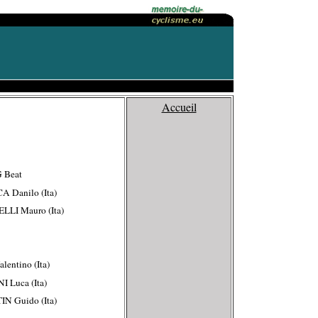
Accueil
 Beat
A Danilo (Ita)
LLI Mauro (Ita)
alentino (Ita)
I Luca (Ita)
IN Guido (Ita)