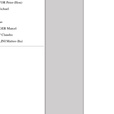
OR Peter (Hon)
ichael
rs
GER Marcel
 Claudio
INI Matteo (Ita)