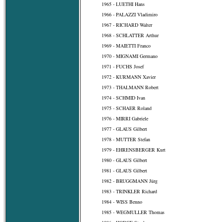
1965 - LUETHI Hans
1966 - PALAZZI Vladimiro
1967 - RICHARD Walter
1968 - SCHLATTER Arthur
1969 - MAIETTI Franco
1970 - MIGNAMI Germano
1971 - FUCHS Josef
1972 - KURMANN Xavier
1973 - THALMANN Robert
1974 - SCHMID Ivan
1975 - SCHAER Roland
1976 - MIRRI Gabriele
1977 - GLAUS Gilbert
1978 - MUTTER Stefan
1979 - EHRENSBERGER Kurt
1980 - GLAUS Gilbert
1981 - GLAUS Gilbert
1982 - BRUGGMANN Jürg
1983 - TRINKLER Richard
1984 - WISS Benno
1985 - WEGMULLER Thomas