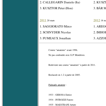
2. CALLEGARIN Daniele (Ita)
2. KUSZT
3. KUSZTOR Peter (Hon)
3. BÄR M
2011
2012
20 mars
18 ma
1. SAGGIORATO Mirco
1. AREG
2. SCHNYDER Nicolas
2. IMHOF
3. FUMEAUX Jonathan
3. AZZOL
Course "amateurs" avant 1996.
Ne pas confondre avec G.P Mendrisio.
Redevient une course "amateurs" à partir de 2011.
Reclassée en 1.2 à partir de 2005.
Palmarès amateur
:
1933 - GEROSA Enrico
1934 - INTROZZI Fausto
1935 - MAESTRANI Arturo