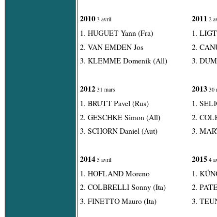
2010
2011
3 avril
2 av
1. HUGUET Yann (Fra)
1. LIG
2. VAN EMDEN Jos
2. CANU
3. KLEMME Domenik (All)
3. DUM
2012
2013
31 mars
30 
1. BRUTT Pavel (Rus)
1. SELI
2. GESCHKE Simon (All)
2. COLB
3. SCHORN Daniel (Aut)
3. MART
2014
2015
5 avril
4 av
1. HOFLAND Moreno
1. KÜNG
2. COLBRELLI Sonny (Ita)
2. PATE
3. FINETTO Mauro (Ita)
3. TEUN