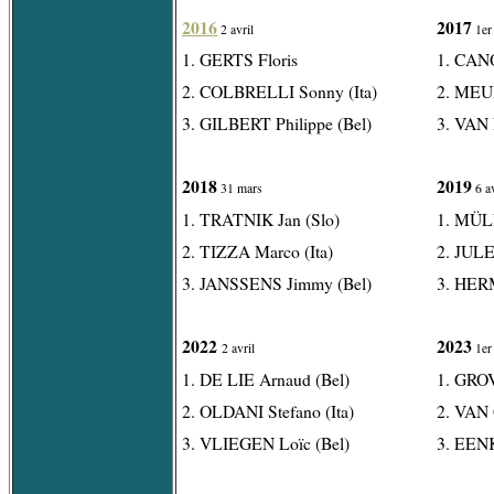
2016
2017
2 avril
1er 
1. GERTS Floris
1. CANO
2. COLBRELLI Sonny (Ita)
2. MEU
3. GILBERT Philippe (Bel)
3. VAN
2018
2019
31 mars
6 av
1. TRATNIK Jan (Slo)
1. MÜLL
2. TIZZA Marco (Ita)
2. JULE
3. JANSSENS Jimmy (Bel)
3. HER
2022
2023
2 avril
1er 
1. DE LIE Arnaud (Bel)
1. GRO
2. OLDANI Stefano (Ita)
2. VAN 
3. VLIEGEN Loïc (Bel)
3. EEN