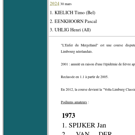
2024
30 mars
1. KIELICH Timo (Bel)
2. EENKHOORN Pascal
3. UHLIG Henri (All)
"L'Enfer du Mergelland" est une course dispu
Limbourg néerlandais.
2001 : annulé en raison d'une l'épidémie de fièvre a
Reclassée en 1.1 à partir de 2005.
En 2012, la course devient la "Volta Limburg Classi
Podiums amateurs
:
1973
1. SPIJKER Jan
2. VAN DER