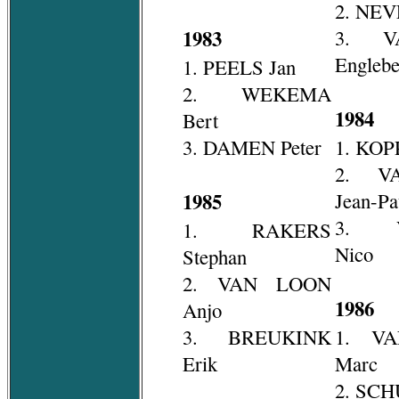
2. NEV
1983
3. V
Englebe
1. PEELS Jan
2. WEKEMA
1984
Bert
3. DAMEN Peter
1. KOP
2. V
1985
Jean-Pa
3. V
1. RAKERS
Nico
Stephan
2. VAN LOON
1986
Anjo
3. BREUKINK
1. V
Erik
Marc
2. SCH