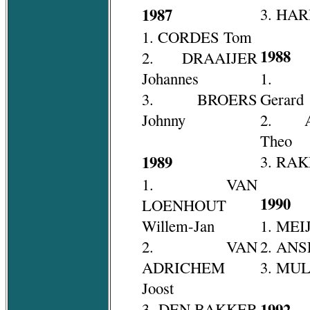
1987
3. HA
1. CORDES Tom
1988
2. DRAAIJER
Johannes
1. 
3. BROERS
Gerard
Johnny
2. A
Theo
1989
3. RAK
1. VAN
1990
LOENHOUT
Willem-Jan
1. MEI
2. VAN
2. ANS
ADRICHEM
3. MU
Joost
3. DEN BAKKER
1992