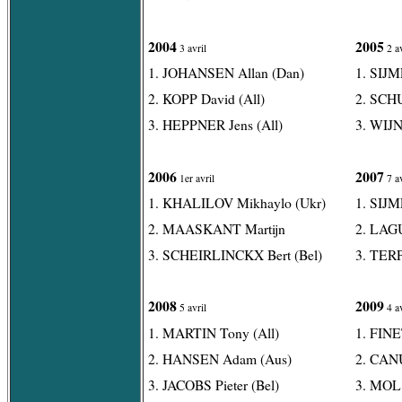
2004
2005
3 avril
2 av
1. JOHANSEN Allan (Dan)
1. SIJM
2. KOPP David (All)
2. SCH
3. HEPPNER Jens (All)
3. WIJN
2006
2007
1er avril
7 av
1. KHALILOV Mikhaylo (Ukr)
1. SIJM
2. MAASKANT Martijn
2. LAG
3. SCHEIRLINCKX Bert (Bel)
3. TER
2008
2009
5 avril
4 av
1. MARTIN Tony (All)
1. FINE
2. HANSEN Adam (Aus)
2. CANU
3. JACOBS Pieter (Bel)
3. MOL