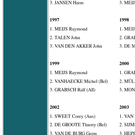
3. JANSEN Harm
3. MEI
1997
1998
1. MEIJS Raymond
1. MEI
2. TALEN John
2. GRAB
3. VAN DEN AKKER John
3. DE 
1999
2000
1. MEIJS Raymond
1. GRAB
2. VANHAECKE Michel (Bel)
2. MÜLL
3. GRABSCH Ralf (All)
3. MON
2002
2003
1. SWEET Corey (Aus)
1. VAN
2. DE GROOTE Thierry (Bel)
2. SIJM
3. VAN DE BURG Germ
3. HEPP