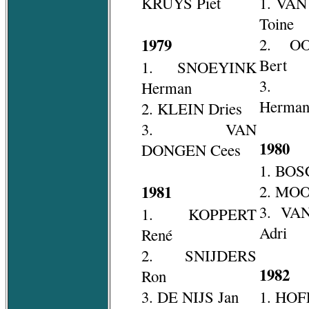
KRUYS Piet
1. VA
Toine
1979
2. O
Bert
1. SNOEYINK
3. 
Herman
Herma
2. KLEIN Dries
3. VAN
1980
DONGEN Cees
1. BOS
1981
2. MOO
3. VA
1. KOPPERT
Adri
René
2. SNIJDERS
1982
Ron
3. DE NIJS Jan
1. HOF