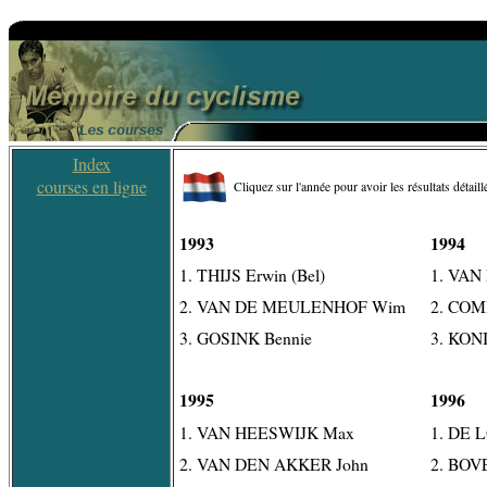
Index
courses en ligne
Cliquez sur l'année pour avoir les résultats détaill
1993
1994
1. THIJS Erwin (Bel)
1. VAN
2. VAN DE MEULENHOF Wim
2. COM
3. GOSINK Bennie
3. KON
1995
1996
1. VAN HEESWIJK Max
1. DE 
2. VAN DEN AKKER John
2. BOV