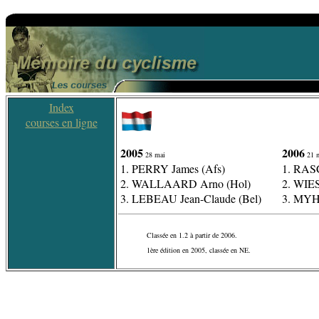
Index
courses en ligne
2005
2006
28 mai
21 
1. PERRY James (Afs)
1. RASC
2. WALLAARD Arno (Hol)
2. WIES
3. LEBEAU Jean-Claude (Bel)
3. MYHR
Classée en 1.2 à partir de 2006.
1ère édition en 2005, classée en NE.