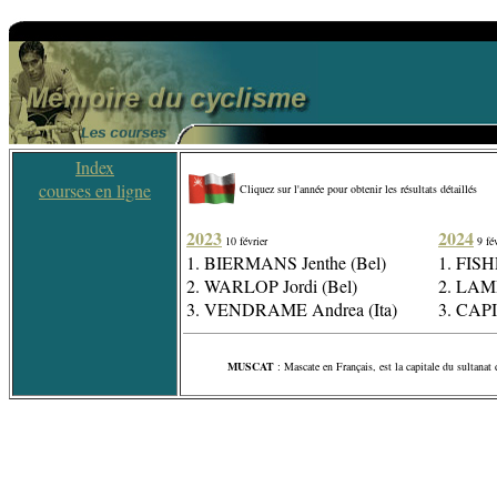
Index
courses en ligne
Cliquez sur l'année pour obtenir les résultats détaillés
2023
2024
10 février
9 fév
1. BIERMANS Jenthe (Bel)
1. FIS
2. WARLOP Jordi (Bel)
2. LAM
3. VENDRAME Andrea (Ita)
3. CAP
MUSCAT
: Mascate en Français, est la capitale du sultanat