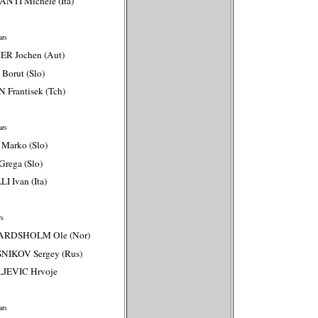
NTI Michele (Ita)
rs
R Jochen (Aut)
Borut (Slo)
 Frantisek (Tch)
rs
Marko (Slo)
Grega (Slo)
I Ivan (Ita)
s
ARDSHOLM Ole (Nor)
NIKOV Sergey (Rus)
LJEVIC Hrvoje
rs