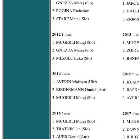
1. GNEZDA Matej (Slo)
1. JARC B
2. ROGINA Radoslav
2. HALLE
3. STARE Matej (Slo)
3. ZRIMS
2012
2013
11 mars
10 ma
1. MUGERLI Matej (Slo)
1. MUGER
2. GNEZDA Matej (Slo)
2. ZOIDL
3. MEZGEC Luka (Slo)
3. BENFA
2014
2015
9 mars
7 mar
1. AVERIN Maksym (Ukr)
1. KUMP 
2. BIEDERMANN Daniel (Aut)
2. BASKA
3. MUGERLI Matej (Slo)
3. AVER
2016
2017
5 mars
4 mar
1. MUGERLI Matej (Slo)
1. MUGER
2. TRATNIK Jan (Slo)
2. DOWNI
3. AUER Daniel(Aut)
3. BIBBY 