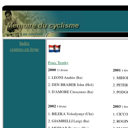
Index
courses en ligne
Porec Trophy
2000
2001
12 février
4 févr
1. LEONI Andrio (Ita)
1. MIHOL
2. DEN BRABER John (Hol)
2. PETER
3. D'AMORE Crescenzo (Ita)
3. PODG
2002
2003
9 février
2 févr
1. BILEKA Volodymyr (Ukr)
1. CICCO
2. GIAMBELLI Luigi (Ita)
2. ROGIN
3. MERVAR Bostjan (Slo)