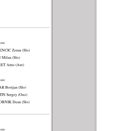
rier
NCIC Zoran (Slo)
 Milan (Slo)
ET Arno (Aut)
rier
R Bostjan (Slo)
IN Sergey (Ouz)
ORNIK Dean (Slo)
rier