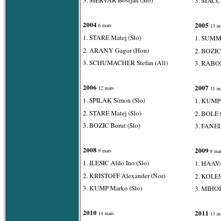
3. MACCA
2004
2005
6 mars
13 ma
1. STARE Matej (Slo)
1. SUMME
2. ARANY Gagor (Hon)
2. BOZIC 
3. SCHUMACHER Stefan (All)
3. RABON
2006
2007
12 mars
11 ma
1. SPILAK Simon (Slo)
1. KUMP 
2. STARE Matej (Slo)
2. BOLE 
3. BOZIC Borut (Slo)
3. FANELL
2008
2009
9 mars
8 mar
1. ILESIC Aldo Ino (Slo)
1. HAAV
2. KRISTOFF Alexander (Nor)
2. KOLES
3. KUMP Marko (Slo)
3. MIHO
2010
2011
14 mars
13 ma