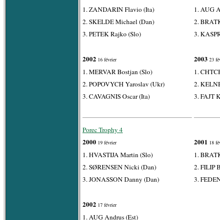
1. ZANDARIN Flavio (Ita)
1. AUG A
2. SKELDE Michael (Dan)
2. BRATK
3. PETEK Rajko (Slo)
3. KASPR
2002
2003
16 février
23 fév
1. MERVAR Bostjan (Slo)
1. CHTCH
2. POPOVYCH Yaroslav (Ukr)
2. KELNE
3. CAVAGNIS Oscar (Ita)
3. FAJT K
Porec Trophy 4
2000
2001
19 février
18 fév
1. HVASTIJA Martin (Slo)
1. BRATK
2. SØRENSEN Nicki (Dan)
2. FILIP 
3. JONASSON Danny (Dan)
3. FEDEN
2002
17 février
1. AUG Andrus (Est)