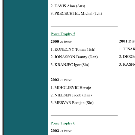
2. DAVIS Alan (Aus)
3. PRECECHTEL Michal (Tch)
Porec Trophy 5
2001
2000
25 fév
20 février
1. TESAR
1. KONECNY Tomas (Tch)
2. DERGA
2. JONASSON Danny (Dan)
3. KASPR
3. KRANJEC Igor (Slo)
2002
21 février
1. MIHOLJEVIC Hrvoje
2. NIELSEN Jacob (Dan)
3. MERVAR Bostjan (Slo)
Porec Trophy 6
2002
23 février