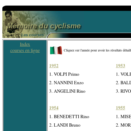
Index
courses en ligne
Cliquez sur l'année pour avoir les résultats détail
1952
1953
1. VOLPI Primo
1. VOLP
2. NANNINI Enzo
2. BAL
3. ANGELINI Rino
3. RIV
1954
1955
1. BENEDETTI Rino
1. MIS
2. LANDI Bruno
2. MOR