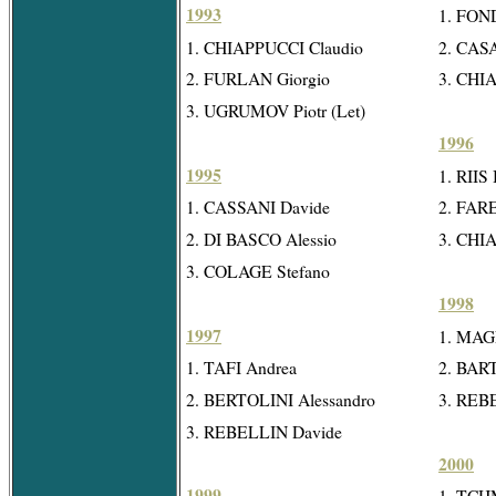
1993
1. FON
1. CHIAPPUCCI Claudio
2. CAS
2. FURLAN Giorgio
3. CHI
3. UGRUMOV Piotr (Let)
1996
1995
1. RIIS 
1. CASSANI Davide
2. FARE
2. DI BASCO Alessio
3. CHI
3. COLAGE Stefano
1998
1997
1. MAG
1. TAFI Andrea
2. BAR
2. BERTOLINI Alessandro
3. REB
3. REBELLIN Davide
2000
1999
1. TCHM