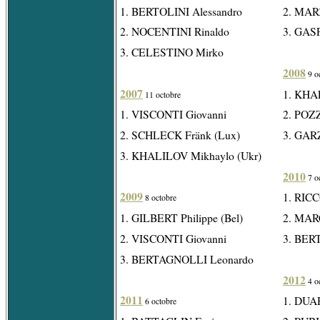
1. BERTOLINI Alessandro
2. MAR
2. NOCENTINI Rinaldo
3. GAS
3. CELESTINO Mirko
2008
9 o
2007
1. KHA
11 octobre
1. VISCONTI Giovanni
2. POZ
2. SCHLECK Fränk (Lux)
3. GAR
3. KHALILOV Mikhaylo (Ukr)
2010
7 o
2009
1. RICC
8 octobre
1. GILBERT Philippe (Bel)
2. MAR
2. VISCONTI Giovanni
3. BER
3. BERTAGNOLLI Leonardo
2012
4 o
2011
1. DUAR
6 octobre