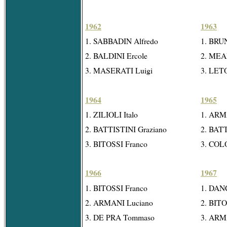
1962
1963
1. SABBADIN Alfredo
1. BRU
2. BALDINI Ercole
2. MEA
3. MASERATI Luigi
3. LETO
1964
1965
1. ZILIOLI Italo
1. ARM
2. BATTISTINI Graziano
2. BATT
3. BITOSSI Franco
3. CO
1966
1967
1. BITOSSI Franco
1. DAN
2. ARMANI Luciano
2. BITO
3. DE PRA Tommaso
3. ARM