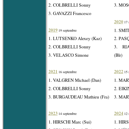
2. COLBRELLI Sonny
3. MOS
3. GAVAZZI Francesco
2020
17 
2019
1. SMIT
19 septembre
1. LUTSENKO Alexey (Kaz)
2. PAS
2. COLBRELLI Sonny
3. RI
3. VELASCO Simone
(Blr)
2021
2022
16 septembre
15 
1. VALGREN Michael (Dan)
1. MART
2. COLBRELLI Sonny
2. EIKI
3. BURGAUDEAU Mathieu (Fra)
3. MART
2023
2024
14 septembre
12 
1. HIRSCHI Marc (Sui)
1. HIRS