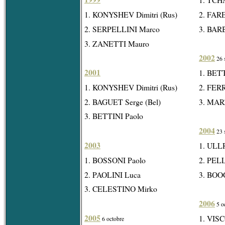
1. KONYSHEV Dimitri (Rus)
2. FARE
2. SERPELLINI Marco
3. BAR
3. ZANETTI Mauro
2002
26 
2001
1. BETT
1. KONYSHEV Dimitri (Rus)
2. FER
2. BAGUET Serge (Bel)
3. MAR
3. BETTINI Paolo
2004
23 
2003
1. ULLR
1. BOSSONI Paolo
2. PEL
2. PAOLINI Luca
3. BOO
3. CELESTINO Mirko
2006
5 o
2005
1. VIS
6 octobre