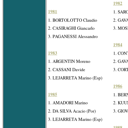
1982
1981
1. SAR
1. BORTOLOTTO Claudio
2. GAVA
2. CASIRAGHI Giancarlo
3. MOS
3. PAGANESSI Alessandro
1984
1983
1. CONT
1. ARGENTIN Moreno
2. GAVA
2. CASSANI Davide
3. CORT
3. LEJARRETA Marino (Esp)
1986
1985
1. BERN
1. AMADORI Marino
2. KUUM
2. DA SILVA Acacio (Por)
3. GIO
3. LEJARRETA Marino (Esp)
1988