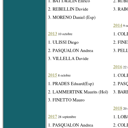
1. BATTAGLIN Enrico
2. RUBI
2. REBELLIN Davide
3. RAB
3. MORENO Daniel (Esp)
2014
9 o
2013
1. COL
10 octobre
1. ULISSI Diego
2. FIN
2. PASQUALON Andrea
3. PEL
3. VILLELLA Davide
2016
22 
2015
1. COL
8 octobre
1. PRADES Eduard(Esp)
2. PAS
2. LAMMERTINK Maurits (Hol)
3. BARB
3. FINETTO Mauro
2018
20 
2017
1. LOBA
28 septembre
1. PASQUALON Andrea
2. COL