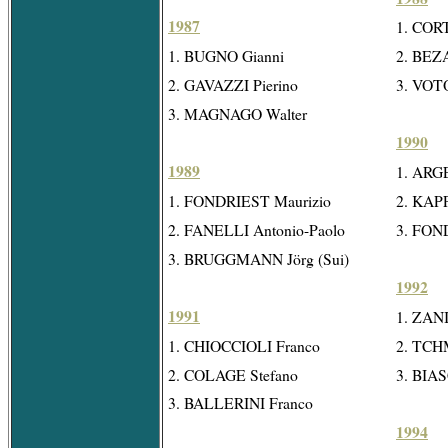
1987
1. CORT
1. BUGNO Gianni
2. BEZA
2. GAVAZZI Pierino
3. VOT
3. MAGNAGO Walter
1990
1989
1. ARG
1. FONDRIEST Maurizio
2. KAPP
2. FANELLI Antonio-Paolo
3. FON
3. BRUGGMANN Jörg (Sui)
1992
1991
1. ZANI
1. CHIOCCIOLI Franco
2. TCHM
2. COLAGE Stefano
3. BIAS
3. BALLERINI Franco
1994