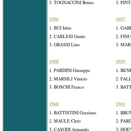
3. TOGNACCINI Bruno
3. PIN
1956
1957
1. BUI Idrio
1. GABE
2. CARLESI Guido
2. FINI
3. GRASSI Lino
3. MARS
1958
1959
1. PARDINI Giuseppe
1. BEN
2. MARSILI Vinicio
2. FAL
3. BOSCHI Franco
3. BATT
1960
1961
1. BATTISTINI Graziano
1. BRU
2. MAULE Cleto
2. PARD
3. CASODI Armando
3. HOE