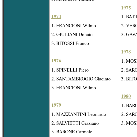
1975
1974
1. BAT
1. FRANCIONI Wilmo
2. VERC
2. GIULIANI Donato
3. GAVA
3. BITOSSI Franco
1978
1976
1. MOS
1. SPINELLI Piero
2. SAR
2. SANTAMBROGIO Giacinto
3. BITO
3. FRANCIONI Wilmo
1980
1979
1. BAR
1. MAZZANTINI Leonardo
2. SAR
2. SALVIETTI Graziano
3. MOS
3. BARONE Carmelo