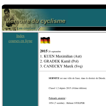
Index
courses en ligne
2015
20 septembre
1. KUEN Maximilian (Aut)
2. GRADEK Kamil (Pol)
3. CANECKY Marek (Svq)
SEBNITZ
est une ville de Saxe, dans le district de Dresde.
Classé 1.2 depuis 2015 (41ème édition)
Palmarès amateur
:
1954 (7 octobre) : Helmut STOLPER