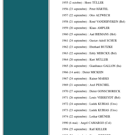
1955 (2 octobre) : Horst TÜLLER
1956 (23 septembre) : Peter HÄRTEL
1957 (22 septembre) : Otto ALTWECH
1958 (21 septembre) : René VANDERVEKEN (Bel)
1959 (20 septembre) : Klaus AMPLER
1960 (25 septembre) : Aad BIEMANS (Hol)
1961 (24 septembre) : Gustav-Adolf SCHUR
1962 (23 septembre) : Eberhard BUTZKE
1963 (22 septembre) : Eddy MERCKX (Bel)
1964 (20 septembre) : Kurt MÜLLER
1965 (26 septembre) : Gianfranco GALLON (Ita)
1966 (14 août) : Dieter MICKEIN
1967 (24 septembre) : Rainer MARKS
1969 (21 septembre) : Axel PESCHEL
1970 (27 septembre) : Dieter GONSCHORECK
1971 (26 septembre) : Louis VERREYDT (Bel)
1972 (24 septembre) : Ludek KUBIAS (Urss)
1973 (23 septembre) : Ludek KUBIAS (Urss)
1974 (22 septembre) : Lothar GRÜNER
1990 (6 mai) : Angel CAMARGO (Col)
1994 (25 septembre) : Ralf KELLER