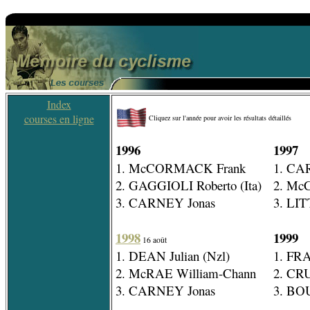
Index
courses en ligne
Cliquez sur l'année pour avoir les résultats détaillés
1996
1997
1. McCORMACK Frank
1. CA
2. GAGGIOLI Roberto (Ita)
2. Mc
3. CARNEY Jonas
3. LI
1998
1999
16 août
1. DEAN Julian (Nzl)
1. FR
2. McRAE William-Chann
2. CR
3. CARNEY Jonas
3. BO