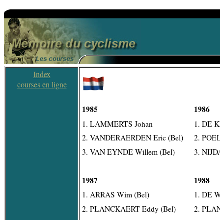
Index
courses en ligne
1985
1986
1. LAMMERTS Johan
1. DE 
2. VANDERAERDEN Eric (Bel)
2. POE
3. VAN EYNDE Willem (Bel)
3. NIJD
1987
1988
1. ARRAS Wim (Bel)
1. DE W
2. PLANCKAERT Eddy (Bel)
2. PLA