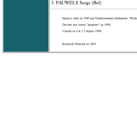
3. PAUWELS Serge (Bel)
Epreuve créée en 1985 par l'hebdomadaire néerlandais "Wiel
Devient une course "amateurs" en 1994.
Classée en Cat.1.5 depuis 1998.
Reclassée National en 2003.