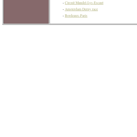
-
Circuit Mandel-Lys-Escaut
-
Amsterdam Derny race
-
Bordeaux-Paris