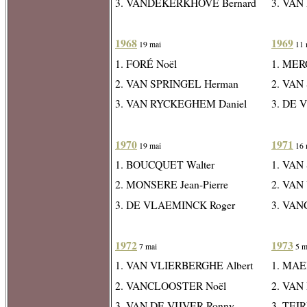
3. VANDEKERKHOVE Bernard
3. VAN
1968
1969
19 mai
11 
1. FORÉ Noël
1. MER
2. VAN SPRINGEL Herman
2. VAN
3. VAN RYCKEGHEM Daniel
3. DE 
1970
1971
19 mai
16 
1. BOUCQUET Walter
1. VAN
2. MONSERE Jean-Pierre
2. VAN
3. DE VLAEMINCK Roger
3. VAN
1972
1973
7 mai
5 m
1. VAN VLIERBERGHE Albert
1. MAE
2. VANCLOOSTER Noël
2. VAN
3. VAN DE VIJVER Ronny
3. TEI