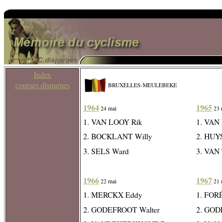
Index
courses disparues
BRUXELLES-MEULEBEKE
1964
1965
24 mai
23 
1. VAN LOOY Rik
1. VAN
2. BOCKLANT Willy
2. HUY
3. SELS Ward
3. VAN
1966
1967
22 mai
21 
1. MERCKX Eddy
1. FOR
2. GODEFROOT Walter
2. GOD