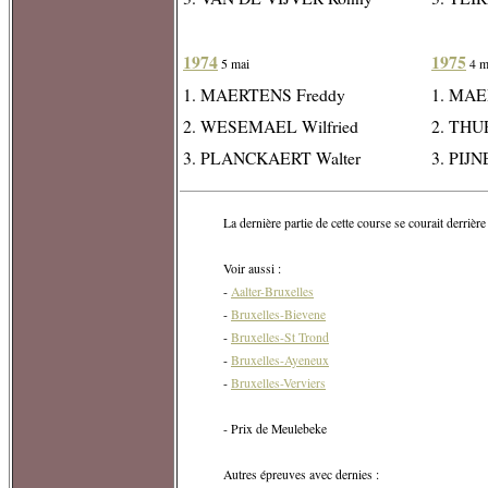
1974
1975
5 mai
4 m
1. MAERTENS Freddy
1. MAE
2. WESEMAEL Wilfried
2. THUR
3. PLANCKAERT Walter
3. PIJN
La dernière partie de cette course se courait derrière
Voir aussi :
-
Aalter-Bruxelles
-
Bruxelles-Bievene
-
Bruxelles-St Trond
-
Bruxelles-Ayeneux
-
Bruxelles-Verviers
- Prix de Meulebeke
Autres épreuves avec dernies :