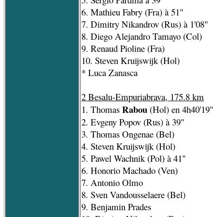
6. Mathieu Fabry (Fra) à 51"
7. Dimitry Nikandrov (Rus) à 1'08"
8. Diego Alejandro Tamayo (Col)
9. Renaud Pioline (Fra)
10. Steven Kruijswijk (Hol)
* Luca Zanasca
2 Besalu-Empuriabrava, 175.8 km
Rabou
1. Thomas
(Hol) en 4h40'19"
2. Evgeny Popov (Rus) à 39"
3. Thomas Ongenae (Bel)
4. Steven Kruijswijk (Hol)
5. Pawel Wachnik (Pol) à 41"
6. Honorio Machado (Ven)
7. Antonio Olmo
8. Sven Vandousselaere (Bel)
9. Benjamin Prades