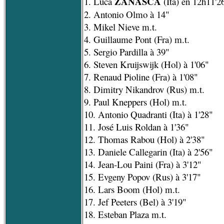
ZANASCA
1. Luca
(Ita) en 12h11'2
2. Antonio Olmo à 14"
3. Mikel Nieve m.t.
4. Guillaume Pont (Fra) m.t.
5. Sergio Pardilla à 39"
6. Steven Kruijswijk (Hol) à 1'06"
7. Renaud Pioline (Fra) à 1'08"
8. Dimitry Nikandrov (Rus) m.t.
9. Paul Kneppers (Hol) m.t.
10. Antonio Quadranti (Ita) à 1'28"
11. José Luis Roldan à 1'36"
12. Thomas Rabou (Hol) à 2'38"
13. Daniele Callegarin (Ita) à 2'56"
14. Jean-Lou Paini (Fra) à 3'12"
15. Evgeny Popov (Rus) à 3'17"
16. Lars Boom (Hol) m.t.
17. Jef Peeters (Bel) à 3'19"
18. Esteban Plaza m.t.