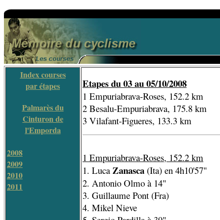
Index courses
Etapes du 03 au 05/10/2008
par étapes
1 Empuriabrava-Roses, 152.2 km
Palmarès du
2 Besalu-Empuriabrava, 175.8 km
Cinturon de
3 Vilafant-Figueres, 133.3 km
l'Emporda
2008
1 Empuriabrava-Roses, 152.2 km
2009
Zanasca
1. Luca
(Ita) en 4h10'57"
2010
2. Antonio Olmo à 14"
2011
3. Guillaume Pont (Fra)
4. Mikel Nieve
5. Sergio Pardilla à 39"