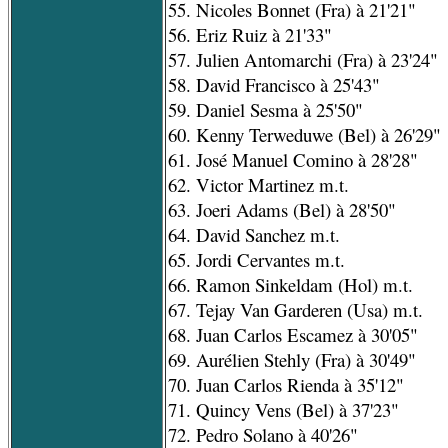
55. Nicoles Bonnet (Fra) à 21'21"
56. Eriz Ruiz à 21'33"
57. Julien Antomarchi (Fra) à 23'24"
58. David Francisco à 25'43"
59. Daniel Sesma à 25'50"
60. Kenny Terweduwe (Bel) à 26'29"
61. José Manuel Comino à 28'28"
62. Victor Martinez m.t.
63. Joeri Adams (Bel) à 28'50"
64. David Sanchez m.t.
65. Jordi Cervantes m.t.
66. Ramon Sinkeldam (Hol) m.t.
67. Tejay Van Garderen (Usa) m.t.
68. Juan Carlos Escamez à 30'05"
69. Aurélien Stehly (Fra) à 30'49"
70. Juan Carlos Rienda à 35'12"
71. Quincy Vens (Bel) à 37'23"
72. Pedro Solano à 40'26"