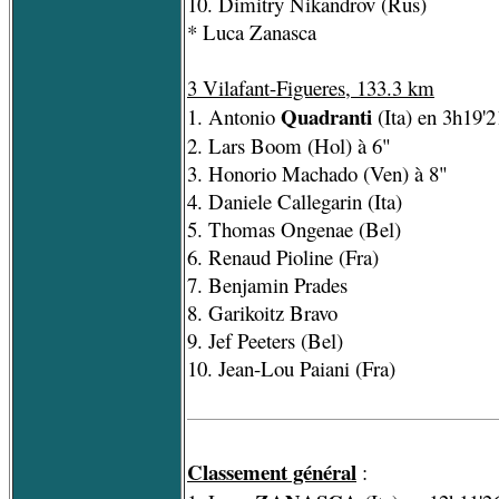
10. Dimitry Nikandrov (Rus)
* Luca Zanasca
3 Vilafant-Figueres, 133.3 km
Quadranti
1. Antonio
(Ita) en 3h19'2
2. Lars Boom (Hol) à 6"
3. Honorio Machado (Ven) à 8"
4. Daniele Callegarin (Ita)
5. Thomas Ongenae (Bel)
6. Renaud Pioline (Fra)
7. Benjamin Prades
8. Garikoitz Bravo
9. Jef Peeters (Bel)
10. Jean-Lou Paiani (Fra)
Classement général
: