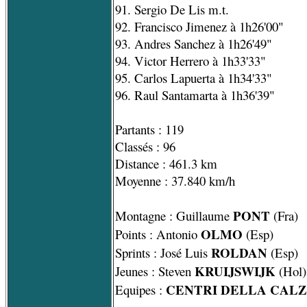
91. Sergio De Lis m.t.
92. Francisco Jimenez à 1h26'00"
93. Andres Sanchez à 1h26'49"
94. Victor Herrero à 1h33'33"
95. Carlos Lapuerta à 1h34'33"
96. Raul Santamarta à 1h36'39"
Partants : 119
Classés : 96
Distance : 461.3 km
Moyenne : 37.840 km/h
PONT
Montagne : Guillaume
(Fra)
OLMO
Points : Antonio
(Esp)
ROLDAN
Sprints : José Luis
(Esp)
KRUIJSWIJK
Jeunes : Steven
(Hol)
CENTRI DELLA CAL
Equipes :