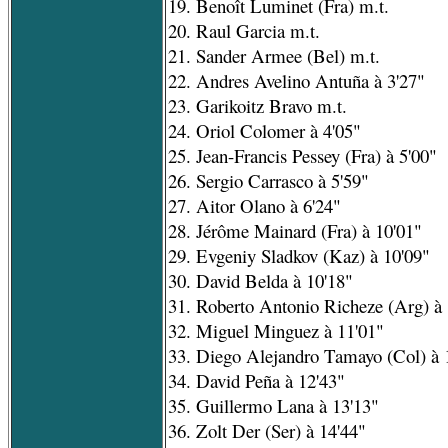
19. Benoît Luminet (Fra) m.t.
20. Raul Garcia m.t.
21. Sander Armee (Bel) m.t.
22. Andres Avelino Antuña à 3'27"
23. Garikoitz Bravo m.t.
24. Oriol Colomer à 4'05"
25. Jean-Francis Pessey (Fra) à 5'00"
26. Sergio Carrasco à 5'59"
27. Aitor Olano à 6'24"
28. Jérôme Mainard (Fra) à 10'01"
29. Evgeniy Sladkov (Kaz) à 10'09"
30. David Belda à 10'18"
31. Roberto Antonio Richeze (Arg) à 
32. Miguel Minguez à 11'01"
33. Diego Alejandro Tamayo (Col) à 
34. David Peña à 12'43"
35. Guillermo Lana à 13'13"
36. Zolt Der (Ser) à 14'44"