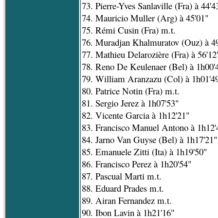
73. Pierre-Yves Sanlaville (Fra) à 44'4
74. Mauricio Muller (Arg) à 45'01"
75. Rémi Cusin (Fra) m.t.
76. Muradjan Khalmuratov (Ouz) à 4
77. Mathieu Delarozière (Fra) à 56'12
78. Reno De Keulenaer (Bel) à 1h00'
79. William Aranzazu (Col) à 1h01'4
80. Patrice Notin (Fra) m.t.
81. Sergio Jerez à 1h07'53"
82. Vicente Garcia à 1h12'21"
83. Francisco Manuel Antono à 1h12'
84. Jarno Van Guyse (Bel) à 1h17'21"
85. Emanuele Zitti (Ita) à 1h19'50"
86. Francisco Perez à 1h20'54"
87. Pascual Marti m.t.
88. Eduard Prades m.t.
89. Airan Fernandez m.t.
90. Ibon Lavin à 1h21'16"