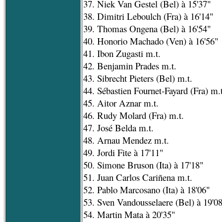
37. Niek Van Gestel (Bel) à 15'37"
38. Dimitri Leboulch (Fra) à 16'14"
39. Thomas Ongena (Bel) à 16'54"
40. Honorio Machado (Ven) à 16'56"
41. Ibon Zugasti m.t.
42. Benjamin Prades m.t.
43. Sibrecht Pieters (Bel) m.t.
44. Sébastien Fournet-Fayard (Fra) m.t
45. Aitor Aznar m.t.
46. Rudy Molard (Fra) m.t.
47. José Belda m.t.
48. Arnau Mendez m.t.
49. Jordi Fite à 17'11"
50. Simone Bruson (Ita) à 17'18"
51. Juan Carlos Cariñena m.t.
52. Pablo Marcosano (Ita) à 18'06"
53. Sven Vandousselaere (Bel) à 19'0
54. Martin Mata à 20'35"